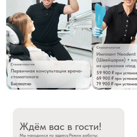
Стоматология
Имплант Neodent 
(Швейцария) + к
Стоматология
из циркония «под
Первичная консультация врача-
59 900 ₽
при установ
стоматолога
69 900 ₽
при установ
Бесплатно
79 900 ₽
при установ
Ждём вас в гости!
Мы находимся по адресу:
Режим работы: