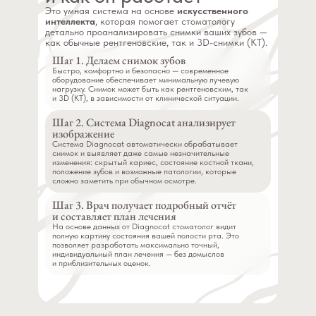
Это умная система на основе
искусственного
интеллекта
, которая помогает стоматологу
детально проанализировать снимки ваших зубов —
как обычные рентгеновские, так и 3D-снимки (КТ).
Шаг 1. Делаем снимок зубов
Быстро, комфортно и безопасно — современное
оборудование обеспечивает минимальную лучевую
нагрузку. Снимок может быть как рентгеновским, так
и 3D (КТ), в зависимости от клинической ситуации.
Шаг 2. Система Diagnocat анализирует
изображение
Система Diagnocat автоматически обрабатывает
снимок и выявляет даже самые незначительные
изменения: скрытый кариес, состояние костной ткани,
положение зубов и возможные патологии, которые
сложно заметить при обычном осмотре.
Шаг 3. Врач получает подробный отчёт
и составляет план лечения
На основе данных от Diagnocat стоматолог видит
полную картину состояния вашей полости рта. Это
позволяет разработать максимально точный,
индивидуальный план лечения — без домыслов
и приблизительных оценок.